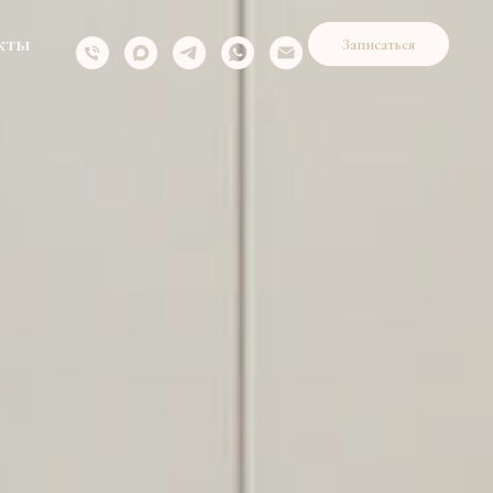
кты
Записаться